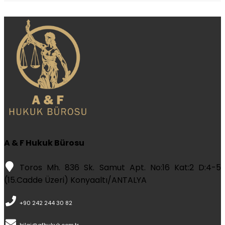
A & F Hukuk Bürosu
Toros Mh. 836 Sk. Samut Apt. No:16 Kat:2 D:4-5
(15.Cadde Üzeri) Konyaaltı/ANTALYA
+90 242 244 30 82
bilgi@afhukuk.com.tr