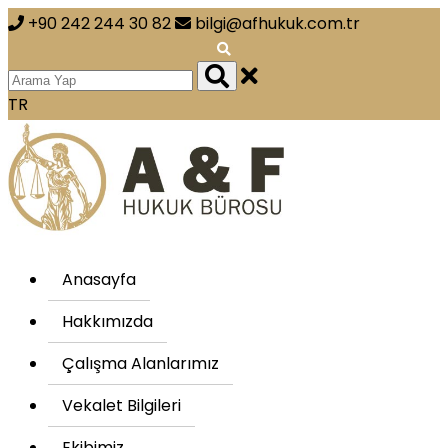
+90 242 244 30 82
bilgi@afhukuk.com.tr
TR
Anasayfa
Hakkımızda
Çalışma Alanlarımız
Vekalet Bilgileri
Ekibimiz