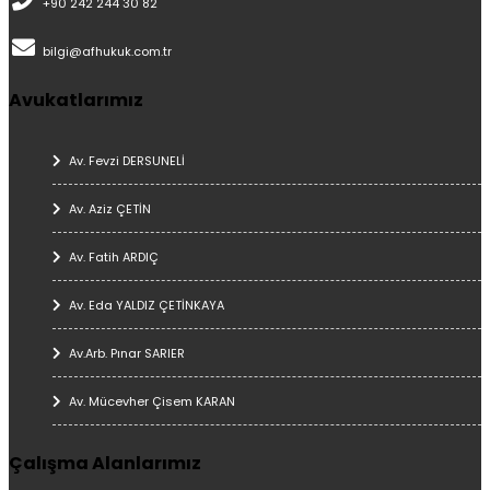
+90 242 244 30 82
bilgi@afhukuk.com.tr
Avukatlarımız
Av. Fevzi DERSUNELİ
Av. Aziz ÇETİN
Av. Fatih ARDIÇ
Av. Eda YALDIZ ÇETİNKAYA
Av.Arb. Pınar SARIER
Av. Mücevher Çisem KARAN
Çalışma Alanlarımız