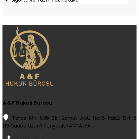
A & F Hukuk Bürosu
Toros Mh. 836 Sk. Samut Apt. No:16 Kat:2 D:4-5
(15.Cadde Üzeri) Konyaaltı/ANTALYA