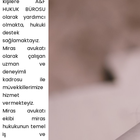
kişilere A&F
HUKUK BÜROSU
olarak yardımcı
olmakta, hukuki
destek
sağlamaktayız.
Miras avukatı
olarak çalışan
uzman ve
deneyimli
kadrosu ile
müvekkillerimize
hizmet
vermekteyiz.
Miras avukatı
ekibi miras
hukukunun temel
iş ve