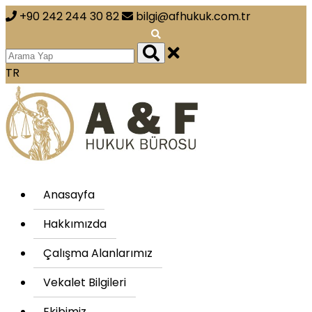
+90 242 244 30 82
bilgi@afhukuk.com.tr
TR
Anasayfa
Hakkımızda
Çalışma Alanlarımız
Vekalet Bilgileri
Ekibimiz