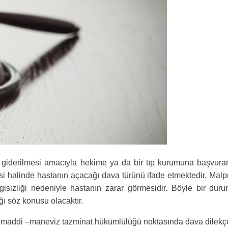
 giderilmesi amacıyla hekime ya da bir tıp kurumuna başvuran 
si halinde hastanın açacağı dava türünü ifade etmektedir. Malp
lgisizliği nedeniyle hastanın zarar görmesidir. Böyle bir dur
ı söz konusu olacaktır.
a maddi –maneviz tazminat hükümlülüğü noktasında dava dilekçe