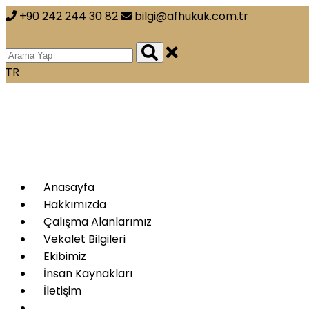
+90 242 244 30 82
bilgi@afhukuk.com.tr
TR
Anasayfa
Hakkımızda
Çalışma Alanlarımız
Vekalet Bilgileri
Ekibimiz
İnsan Kaynakları
İletişim