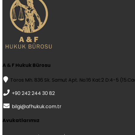
A & F Hukuk Bürosu
Toros Mh. 836 Sk. Samut Apt. No:16 Kat:2 D:4-5 (15.
+90 242 244 30 82
bilgi@afhukuk.com.tr
Avukatlarımız