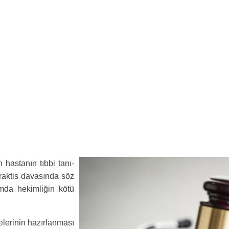
hastanın tıbbi tanı-
raktis davasında söz
umda hekimliğin kötü
lerinin hazırlanması